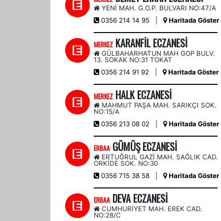
YENİ MAH. G.O.P. BULVARI NO:47/A
0356 214 14 95
|
Haritada Göster
KARANFİL ECZANESİ
MERKEZ
GÜLBAHARHATUN MAH GOP BULV.
13. SOKAK NO:31 TOKAT
0356 214 91 92
|
Haritada Göster
HALK ECZANESİ
MERKEZ
MAHMUT PAŞA MAH. SARIKÇI SOK.
NO:15/A
0356 213 08 02
|
Haritada Göster
Tokat SGK’ ya Teslimi Hk. (Güncellendi)
GÜMÜŞ ECZANESİ
ERBAA
ERTUĞRUL GAZİ MAH. SAĞLIK CAD.
ORKİDE SOK. NO:30
0356 715 38 58
|
Haritada Göster
DEVA ECZANESİ
ERBAA
CUMHURİYET MAH. EREK CAD.
NO:28/C