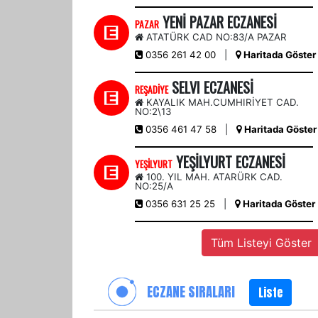
YENİ PAZAR ECZANESİ
PAZAR
ATATÜRK CAD NO:83/A PAZAR
0356 261 42 00
|
Haritada Göster
SELVI ECZANESİ
REŞADİYE
KAYALIK MAH.CUMHIRİYET CAD.
NO:2\13
0356 461 47 58
|
Haritada Göster
YEŞİLYURT ECZANESİ
YEŞİLYURT
100. YIL MAH. ATARÜRK CAD.
NO:25/A
0356 631 25 25
|
Haritada Göster
Tüm Listeyi Göster
ECZANE SIRALARI
Liste