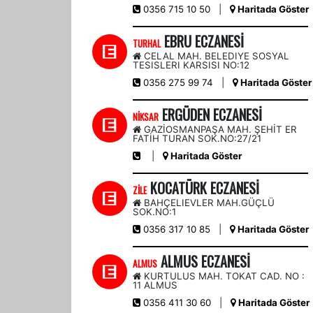
0356 715 10 50
|
Haritada Göster
EBRU ECZANESİ
TURHAL
CELAL MAH. BELEDIYE SOSYAL
TESISLERI KARSISI NO:12
0356 275 99 74
|
Haritada Göster
ERGÜDEN ECZANESİ
NİKSAR
GAZİOSMANPAŞA MAH. ŞEHİT ER
FATİH TURAN SOK.NO:27/21
|
Haritada Göster
KOCATÜRK ECZANESİ
ZİLE
BAHÇELIEVLER MAH.GÜÇLÜ
SOK.NO:1
0356 317 10 85
|
Haritada Göster
ALMUS ECZANESİ
ALMUS
KURTULUS MAH. TOKAT CAD. NO :
11 ALMUS
0356 411 30 60
|
Haritada Göster