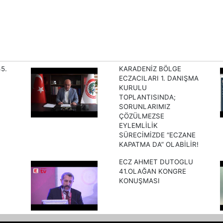
5.
KARADENİZ BÖLGE
ECZACILARI 1. DANIŞMA
I
KURULU
TOPLANTISINDA;
SORUNLARIMIZ
ÇÖZÜLMEZSE
EYLEMLİLİK
SÜRECİMİZDE “ECZANE
KAPATMA DA” OLABİLİR!
ECZ AHMET DUTOGLU
41.OLAĞAN KONGRE
KONUŞMASI