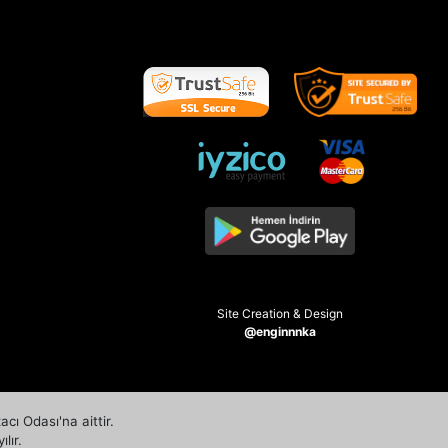
Site Creation & Design
@enginnnka
ı Odası'na aittir.
lır.