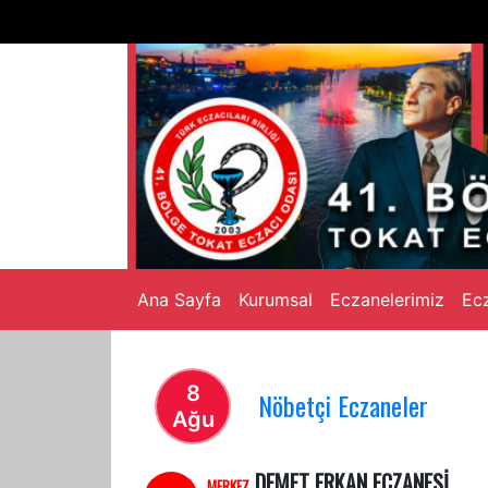
Ana Sayfa
Kurumsal
Eczanelerimiz
Ecz
HABERLER
8
Nöbetçi Eczaneler
Ağu
DEMET ERKAN ECZANESİ
MERKEZ