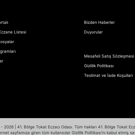
rtalı
Bizden Haberler
Eczane Listesi
Duyurular
Dosyalar
gramları
Mesafeli Satış Sözleşmesi
ar
Gizlilik Politikası
Teslimat ve İade Koşulları
- 2026 | 41. Bölge Tokat Eczacı Odası. Tüm hakları 41. Bölge Tokat Eczac
ernet sayfamıza giren tüm kullanıcılar Gizlilik Politikası'nı kabul etmiş sayı