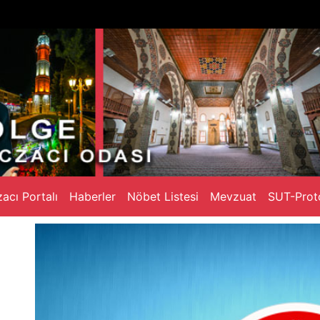
acı Portalı
Haberler
Nöbet Listesi
Mevzuat
SUT-Prot