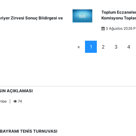
Toplum Eczaneleri
iyer Zirvesi Sonuç Bildirgesi ve
Komisyonu Topla
3 Ağustos 2026 
«
1
2
3
4
SIN AÇIKLAMASI
şembe |
74
K BAYRAMI TENİS TURNUVASI