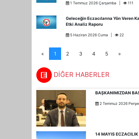
1 Temmuz 2026 Çarşamba |
111
Geleceğin Eczacılarına Yön Veren Kar
Etki Analiz Raporu
5 Haziran 2026 Cuma |
22
«
1
2
3
4
5
»
DİĞER HABERLER
BAŞKANIMIZDAN BA
2 Temmuz 2026 Per
14 MAYIS ECZACILI