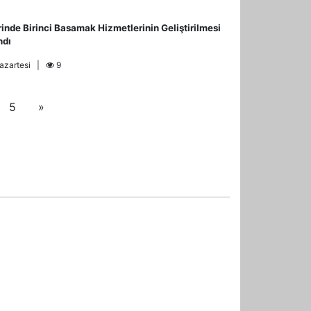
nde Birinci Basamak Hizmetlerinin Geliştirilmesi
ndı
Pazartesi |
9
5
»