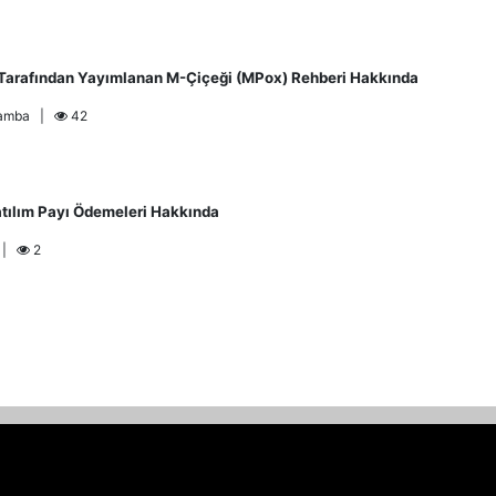
ı Tarafından Yayımlanan M-Çiçeği (MPox) Rehberi Hakkında
rşamba |
42
atılım Payı Ödemeleri Hakkında
a |
2