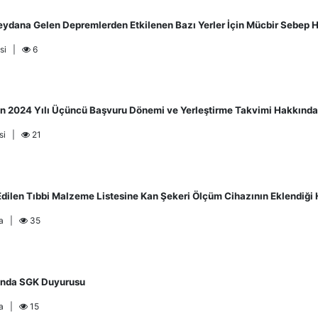
dana Gelen Depremlerden Etkilenen Bazı Yerler İçin Mücbir Sebep Ha
esi |
6
çin 2024 Yılı Üçüncü Başvuru Dönemi ve Yerleştirme Takvimi Hakkında
esi |
21
dilen Tıbbi Malzeme Listesine Kan Şekeri Ölçüm Cihazının Eklendiğ
ma |
35
kında SGK Duyurusu
ma |
15