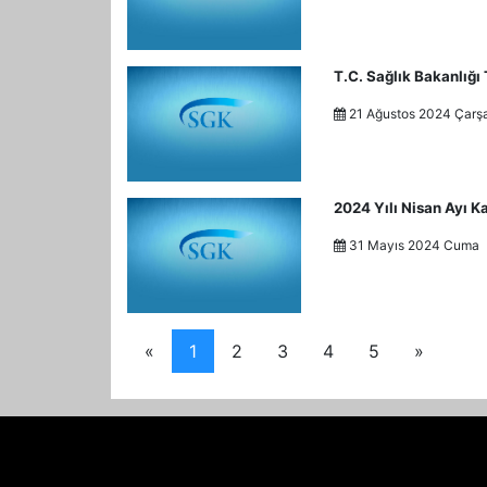
T.C. Sağlık Bakanlığ
21 Ağustos 2024 Ça
2024 Yılı Nisan Ayı K
31 Mayıs 2024 Cum
«
1
2
3
4
5
»