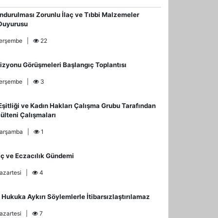
ndurulması Zorunlu İlaç ve Tıbbi Malzemeler
Duyurusu
Perşembe |
22
izyonu Görüşmeleri Başlangıç Toplantısı
Perşembe |
3
Eşitliği ve Kadın Hakları Çalışma Grubu Tarafından
ülteni Çalışmaları
 Çarşamba |
1
laç ve Eczacılık Gündemi
Pazartesi |
4
 Hukuka Aykırı Söylemlerle İtibarsızlaştırılamaz
Pazartesi |
7