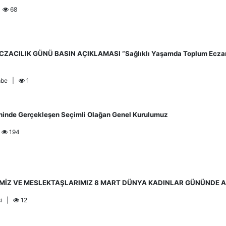
|
68
CZACILIK GÜNÜ BASIN AÇIKLAMASI “Sağlıklı Yaşamda Toplum Eczanele
embe |
1
ihinde Gerçekleşen Seçimli Olağan Genel Kurulumuz
|
194
İMİZ VE MESLEKTAŞLARIMIZ 8 MART DÜNYA KADINLAR GÜNÜNDE 
si |
12