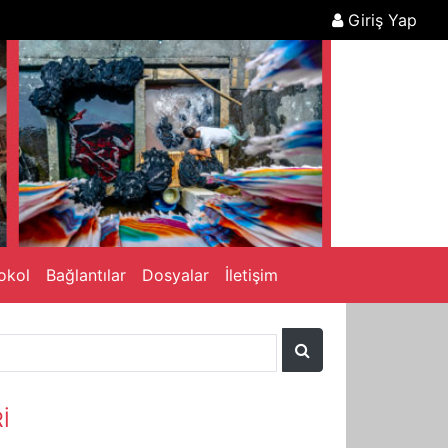
Giriş Yap
okol
Bağlantılar
Dosyalar
İletişim
İ