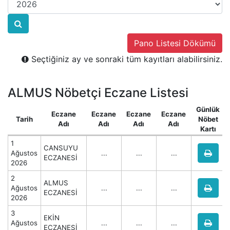
Pano Listesi Dökümü
Seçtiğiniz ay ve sonraki tüm kayıtları alabilirsiniz.
ALMUS Nöbetçi Eczane Listesi
Günlük
Eczane
Eczane
Eczane
Eczane
Tarih
Nöbet
Adı
Adı
Adı
Adı
Kartı
1
CANSUYU
Ağustos
...
...
...
ECZANESİ
2026
2
ALMUS
Ağustos
...
...
...
ECZANESİ
2026
3
EKİN
Ağustos
...
...
...
ECZANESİ