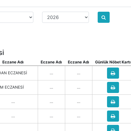
si
Eczane Adı
Eczane Adı
Eczane Adı
Günlük Nöbet Kartı
AN ECZANESİ
...
...
M ECZANESİ
...
...
...
...
...
...
...
...
...
...
...