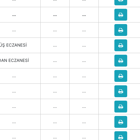
...
...
...
...
...
...
Ş ECZANESİ
...
...
AN ECZANESİ
...
...
...
...
...
...
...
...
...
...
...
...
...
...
...
...
...