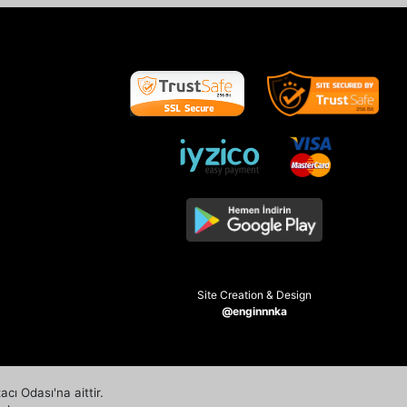
Site Creation & Design
@enginnnka
ı Odası'na aittir.