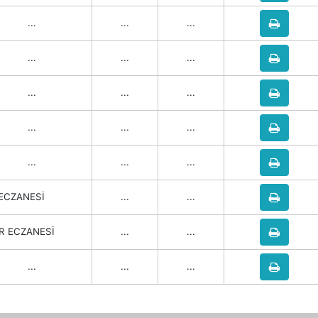
...
...
...
...
...
...
...
...
...
...
...
...
...
...
...
 ECZANESİ
...
...
R ECZANESİ
...
...
...
...
...