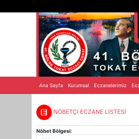
Ana Sayfa
Kurumsal
Eczanelerimiz
Ecz
NÖBETÇİ ECZANE LİSTESİ
Nöbet Bölgesi: