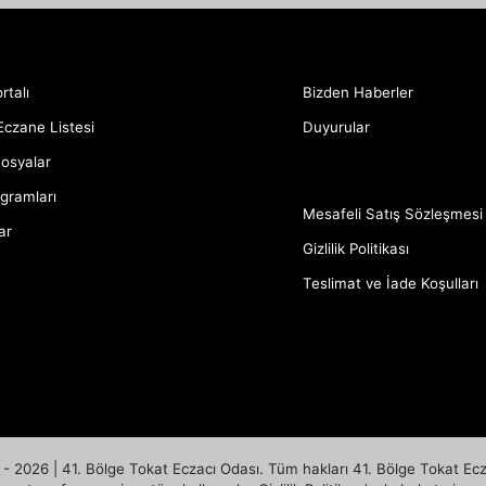
rtalı
Bizden Haberler
Eczane Listesi
Duyurular
Dosyalar
gramları
Mesafeli Satış Sözleşmesi
ar
Gizlilik Politikası
Teslimat ve İade Koşulları
- 2026 | 41. Bölge Tokat Eczacı Odası. Tüm hakları 41. Bölge Tokat Eczac